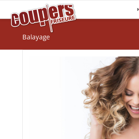
Mehr Haare
Pflege
Haarverlängerungen
Haaranalyse
Balayage
Haarsysteme
Olaplex
Perücken
Energy Code
Topper