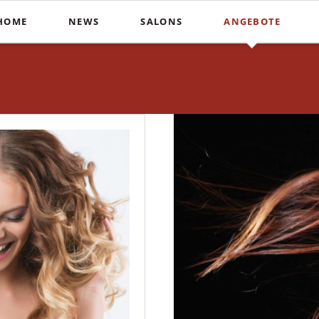
HOME
NEWS
SALONS
ANGEBOTE
Schnitte
Farbe & St
In der Südstadt
Heiße Schere
Balaya
COUPERS Institute
Blunt Cut
Ombré
Coupers am Stephansplatz
Calligraphy Cut
Invisibo
Auf der Lister Meile
Brautfri