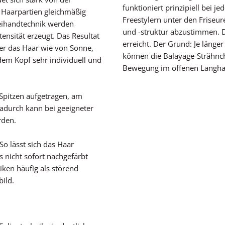
funktioniert prinzipiell bei j
e Haarpartien gleichmäßig
Freestylern unter den Friseur
reihandtechnik werden
und -struktur abzustimmen. D
ensität erzeugt. Das Resultat
erreicht. Der Grund: Je länger
der das Haar wie von Sonne,
können die Balayage-Strähnch
dem Kopf sehr individuell und
Bewegung im offenen Langhaa
 Spitzen aufgetragen, am
Dadurch kann bei geeigneter
rden.
 So lässt sich das Haar
 nicht sofort nachgefärbt
iken häufig als störend
ild.