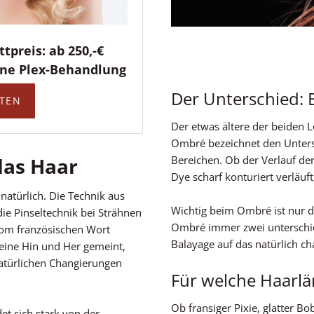
tpreis: ab 250,-€
eine Plex-Behandlung
Der Unterschied: 
STEN
Der etwas ältere der beiden 
Ombré bezeichnet den Unters
das Haar
Bereichen. Ob der Verlauf de
Dye scharf konturiert verläuft
natürlich. Die Technik aus
Wichtig beim Ombré ist nur d
e Pinseltechnik bei Strähnen
Ombré immer zwei unterschie
vom französischen Wort
Balayage auf das natürlich ch
 feine Hin und Her gemeint,
natürlichen Changierungen
Für welche Haarlä
Ob fransiger Pixie, glatter B
det sich stark von der