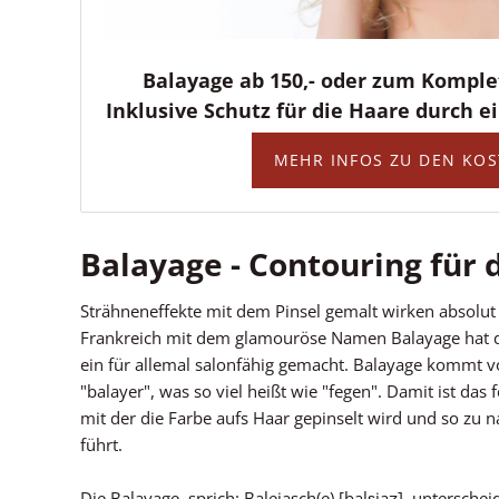
Balayage ab 150,- oder zum Komplet
Inklusive Schutz für die Haare durch 
MEHR INFOS ZU DEN KO
Balayage - Contouring für 
Strähneneffekte mit dem Pinsel gemalt wirken absolut 
Frankreich mit dem glamouröse Namen Balayage hat di
ein für allemal salonfähig gemacht. Balayage kommt 
"balayer", was so viel heißt wie "fegen". Damit ist das
mit der die Farbe aufs Haar gepinselt wird und so zu 
führt.
Die Balayage, sprich: Balejasch(e) [balɛjaʒ], unterschei