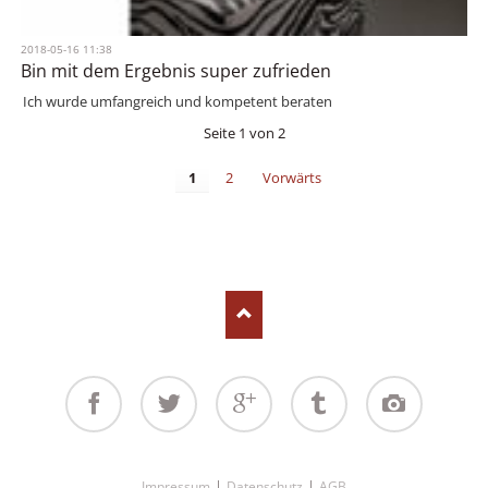
2018-05-16 11:38
Bin mit dem Ergebnis super zufrieden
Ich wurde umfangreich und kompetent beraten
Seite 1 von 2
1
2
Vorwärts
Facebook
Twitter
Google+
Tumblr
Instagram
Navigation
Impressum
Datenschutz
AGB