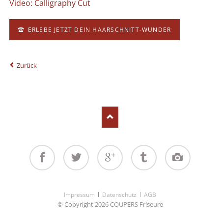
Video: Calligraphy Cut
ERLEBE JETZT DEIN HAARSCHNITT-WUNDER
Zurück
Facebook
Twitter
Google+
Tumblr
Instagram
Navigation
Impressum
Datenschutz
AGB
überspringen
© Copyright 2026 COUPERS Friseure