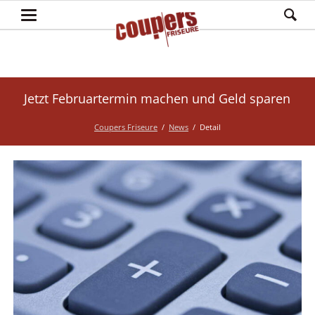
Jetzt Februartermin machen und Geld sparen
Coupers Friseure
News
Detail