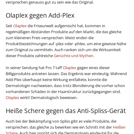
versprechen genauso gut zu sein wie das Original.
Olaplex gegen Add-Plex
Seit
Olaplex
die Friseurwelt aufgemischt hat, kommen in
regelmäßigen Abständen Produkte auf den Markt, die das gleiche
zum kleineren Preis versprechen. Meist enden die
Produktbezeichnungen auf -plex oder -phlex, um eine gewisse Nähe
zum Original zu vermitteln. Auch ranken sich um die Wirksamkeit
dieser Produkte zahlreiche
Gerüchte und Mythen
.
In seiner Sendung hat Pro 7 taff
Olaplex
gegen eines dieser
Billigprodukte antreten lassen. Das Ergebnis war eindeutig. Während
Add-Plex überhaupt keine Wirkung entfaltete, konnte die
Dermatologin nachweisen, dass trotz Blondierung die vorher schon
vorhandenen Schäden in der Haarstruktur zurückgegangen sind.
Olaplex
wirkt! Dermatologisch bewiesen.
Heiße Schere gegen das Anti-Spliss-Gerät
Auch bei der Bekämpfung von Spliss gibt es viele Produkte, die
versprechen, das gleiche zu bewirken wie ein Schnitt mit der
Heißen
Schere
. Auch hier spricht sich die Dermatologin eindeutig für die