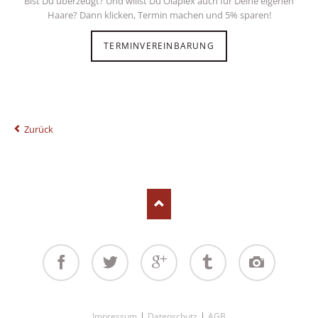
Bist Du überzeugt? Und willst Du Olaplex auch für Deine eigenen
Haare? Dann klicken, Termin machen und 5% sparen!
TERMINVEREINBARUNG
Zurück
Facebook
Twitter
Google+
Tumblr
Instagram
Navigation
Impressum
Datenschutz
AGB