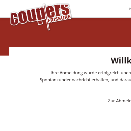
Mehr Haare
Pflege
Haarverlängerungen
Haaranalyse
Haarsysteme
Olaplex
Perücken
Energy Code
Will
Topper
Ihre Anmeldung wurde erfolgreich über
Spontankundennachricht erhalten, und darauf 
Zur Abmeldu