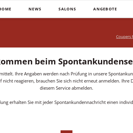
HOME
NEWS
SALONS
ANGEBOTE
Schnitte
Farbe & St
In der Südstadt
Heiße Schere
Balayag
COUPERS Institute
Coupers F
Blunt Cut
Ombré
Coupers am Stephansplatz
Calligraphy Cut
Invisibo
Auf der Lister Meile
kommen beim Spontankundense
Brautfri
mittelt. Ihre Angaben werden nach Prüfung in unsere Spontank
nicht reagieren, brauchen Sie sich nicht erneut anmelden. Ihre Da
diesem Service abmelden.
ng erhalten Sie mit jeder Spontankundennachricht einen individ