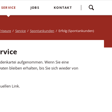
Navigation
SERVICE
JOBS
KONTAKT
überspringen
yling
Spontankunden
Terminvereinbarung
e
Kostenlose Kinderhaarschnitte
Bewertung
riseure
Service
Spontankunden
Erfolg (Spontankunden)
Treuebonus
Friseurbewertung
bbles
Corona Regeln
Über uns
rvice
suren
Login
undenkartei aufgenommen. Wenn Sie eine
ten bleiben erhalten, bis Sie sich wieder von
uellen Link.