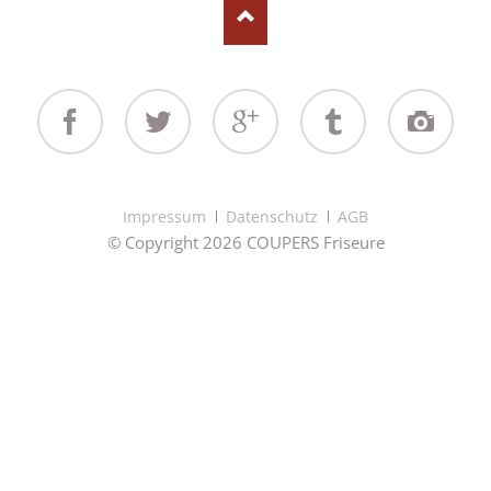
Facebook
Twitter
Google+
Tumblr
Instagram
Navigation
Impressum
Datenschutz
AGB
überspringen
© Copyright 2026 COUPERS Friseure